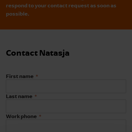
respond to your contact request as soon as
possible.
Contact Natasja
First name
Last name
Work phone