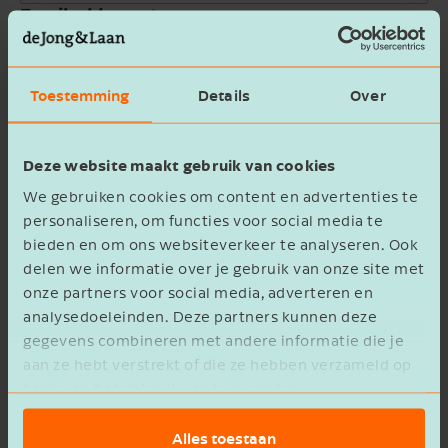
Email address
Company name
Toestemming
Details
Over
Message
Deze website maakt gebruik van cookies
We gebruiken cookies om content en advertenties te
personaliseren, om functies voor social media te
bieden en om ons websiteverkeer te analyseren. Ook
delen we informatie over je gebruik van onze site met
onze partners voor social media, adverteren en
privacy statement
I agree to the
analysedoeleinden. Deze partners kunnen deze
gegevens combineren met andere informatie die je
Verzenden
aan ze hebt verstrekt of die ze hebben verzameld op
basis van het gebruik van hun services.
Alles toestaan