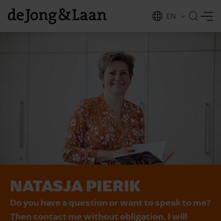
EN
NL
ing
NATASJA PIERIK
Do you have a question or want to speak to me?
Then contact me without obligation. I will