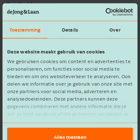
Email address
Company name
Toestemming
Details
Over
Message
Deze website maakt gebruik van cookies
We gebruiken cookies om content en advertenties te
personaliseren, om functies voor social media te
bieden en om ons websiteverkeer te analyseren. Ook
delen we informatie over je gebruik van onze site met
onze partners voor social media, adverteren en
privacy statement
I agree to the
analysedoeleinden. Deze partners kunnen deze
gegevens combineren met andere informatie die je
Verzenden
aan ze hebt verstrekt of die ze hebben verzameld op
basis van het gebruik van hun services.
Alles toestaan