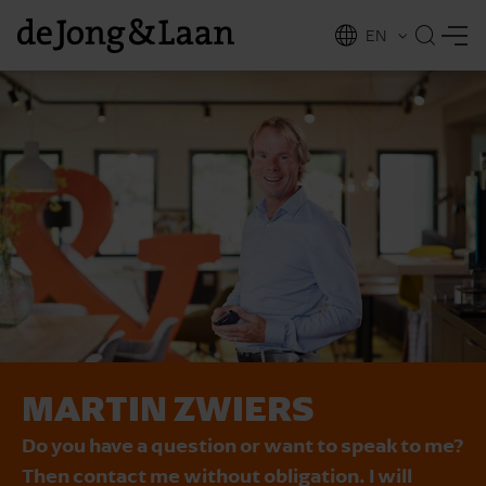
EN
NL
ing
MARTIN ZWIERS
Do you have a question or want to speak to me?
Then contact me without obligation. I will