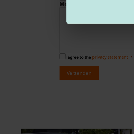
Message
privacy statement
I agree to the
Verzenden