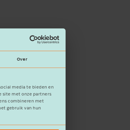
Over
social media te bieden en
e site met onze partners
evens combineren met
het gebruik van hun