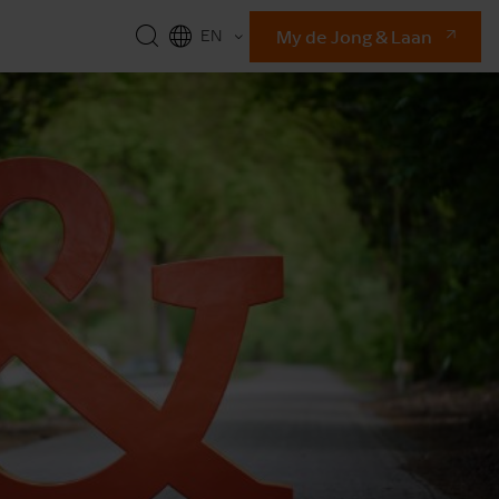
My de Jong & Laan
EN
NL