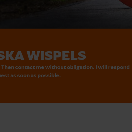
SKA WISPELS
 Then contact me without obligation. I will respond
est as soon as possible.