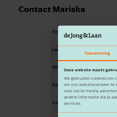
Contact Mariska
First name
Last name
Toestemming
Work phone
Deze website maakt gebru
We gebruiken cookies om co
Email address
om ons websiteverkeer te a
voor social media, advert
andere informatie die je aa
Company name
services.