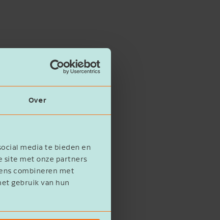
Over
social media te bieden en
e site met onze partners
evens combineren met
het gebruik van hun