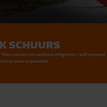
K SCHUURS
 Then contact me without obligation. I will respond
est as soon as possible.