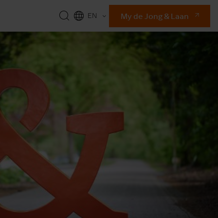
My de Jong & Laan
EN
NL