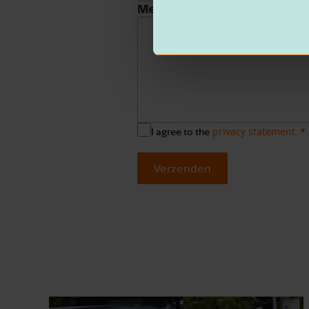
Message
privacy statement
I agree to the
Verzenden