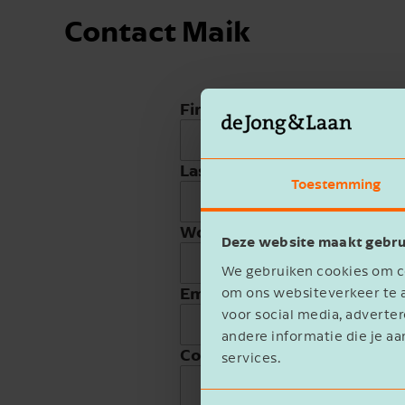
Contact Maik
First name
Last name
Toestemming
Work phone
Deze website maakt gebru
We gebruiken cookies om co
Email address
om ons websiteverkeer te a
voor social media, advert
andere informatie die je aa
Company name
services.