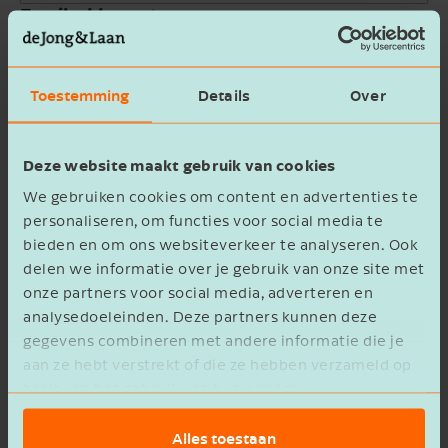
Email address
Company name
Toestemming
Details
Over
Message
Deze website maakt gebruik van cookies
We gebruiken cookies om content en advertenties te
personaliseren, om functies voor social media te
bieden en om ons websiteverkeer te analyseren. Ook
delen we informatie over je gebruik van onze site met
onze partners voor social media, adverteren en
privacy statement
I agree to the
analysedoeleinden. Deze partners kunnen deze
gegevens combineren met andere informatie die je
Verzenden
aan ze hebt verstrekt of die ze hebben verzameld op
basis van het gebruik van hun services.
Alles toestaan