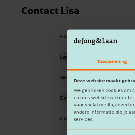
Contact Lisa
First name
Last name
Toestemming
Work phone
Deze website maakt gebru
We gebruiken cookies om co
Email address
om ons websiteverkeer te a
voor social media, advert
andere informatie die je aa
Company name
services.