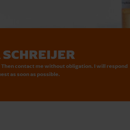
A SCHREIJER
 Then contact me without obligation. I will respond
est as soon as possible.