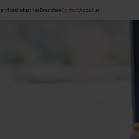
ervices
Industries
Branches
Contact
About us