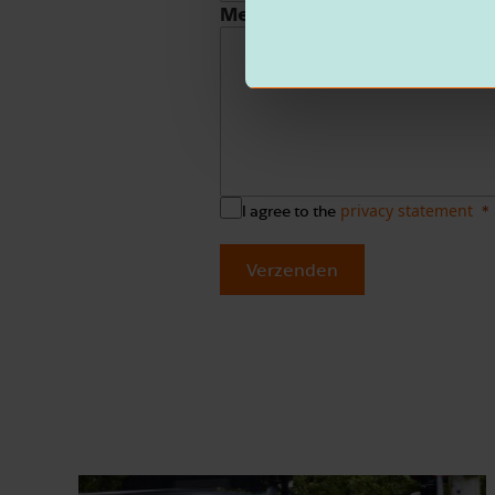
Message
privacy statement
I agree to the
Verzenden