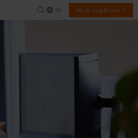
My de Jong & Laan
EN
NL