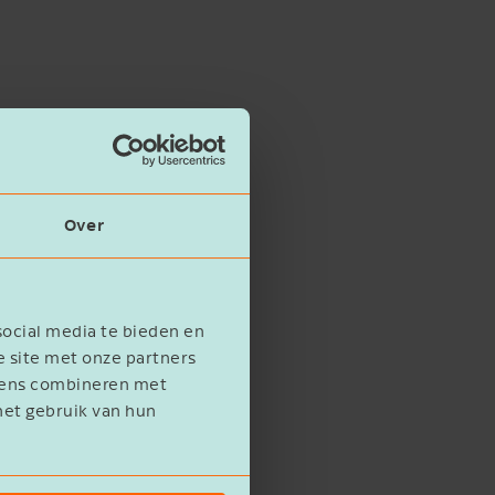
Over
social media te bieden en
e site met onze partners
evens combineren met
het gebruik van hun