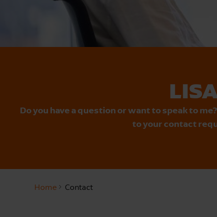
LIS
Do you have a question or want to speak to me?
to your contact requ
Home
Contact