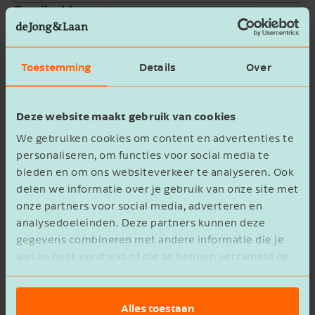
Email address
Company name
Toestemming
Details
Over
Message
Deze website maakt gebruik van cookies
We gebruiken cookies om content en advertenties te
personaliseren, om functies voor social media te
bieden en om ons websiteverkeer te analyseren. Ook
delen we informatie over je gebruik van onze site met
onze partners voor social media, adverteren en
privacy statement
I agree to the
analysedoeleinden. Deze partners kunnen deze
gegevens combineren met andere informatie die je
Verzenden
aan ze hebt verstrekt of die ze hebben verzameld op
basis van het gebruik van hun services.
Alles toestaan