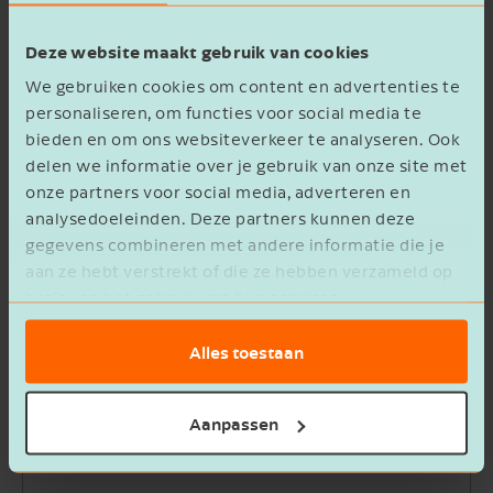
First name
Deze website maakt gebruik van cookies
We gebruiken cookies om content en advertenties te
Last name
personaliseren, om functies voor social media te
bieden en om ons websiteverkeer te analyseren. Ook
delen we informatie over je gebruik van onze site met
Work phone
onze partners voor social media, adverteren en
analysedoeleinden. Deze partners kunnen deze
gegevens combineren met andere informatie die je
Email address
aan ze hebt verstrekt of die ze hebben verzameld op
basis van het gebruik van hun services.
Company name
Alles toestaan
Message
Aanpassen