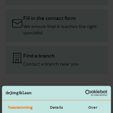
Fill in the contact form
We ensure that it reaches the right
specialist
Find a branch
Contact a branch near you
Contact ­ form
Toestemming
Details
Over