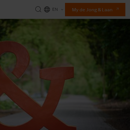
My de Jong & Laan
EN
NL