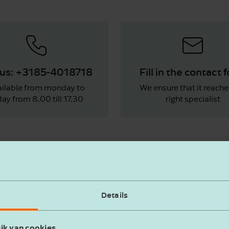
l us: +3185-4018718
Fill in the contact 
ilable from monday to
We ensure that it reache
day from 8.00 till 17.30
right specialist
Details
ik van cookies