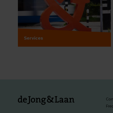
Services
Con
Fre