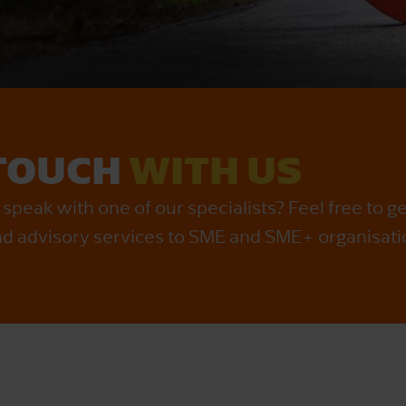
 TOUCH
WITH US
speak with one of our specialists? Feel free to g
nd advisory services to SME and SME+ organisati