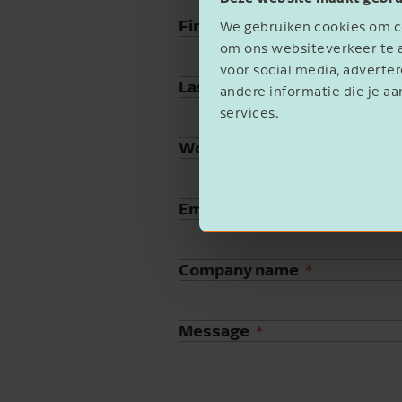
First name
We gebruiken cookies om co
om ons websiteverkeer te a
voor social media, advert
Last name
andere informatie die je aa
services.
Work phone
Email address
Company name
Message