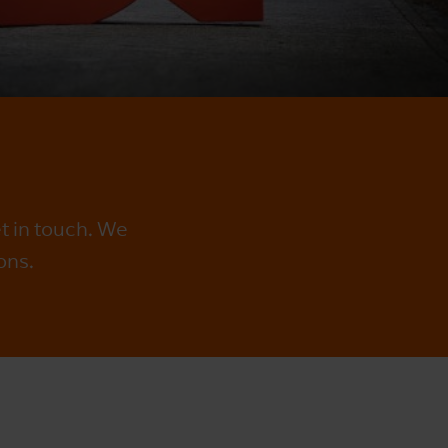
et in touch. We
ons.