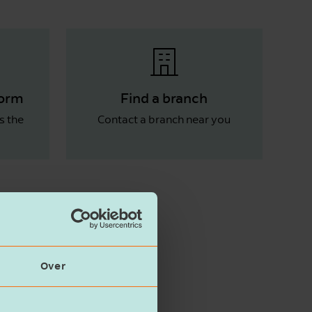
form
Find a branch
s the
Contact a branch near you
Over