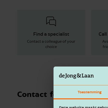
Find a specialist
Cal
Contact a colleague of your
Ava
choice
fri
Contact ­ form
Toestemming
Deze website maakt gebru