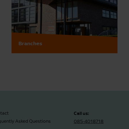
Branches
Call us:
tact
quently Asked Questions
085-4018718