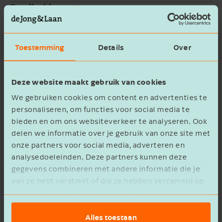
Email address
Company name
Toestemming
Details
Over
Message
Deze website maakt gebruik van cookies
We gebruiken cookies om content en advertenties te
personaliseren, om functies voor social media te
bieden en om ons websiteverkeer te analyseren. Ook
delen we informatie over je gebruik van onze site met
onze partners voor social media, adverteren en
privacy statement
I agree to the
analysedoeleinden. Deze partners kunnen deze
gegevens combineren met andere informatie die je
Verzenden
aan ze hebt verstrekt of die ze hebben verzameld op
basis van het gebruik van hun services.
Alles toestaan