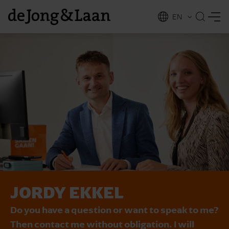
EN
NL
ing
JORDY EKKEL
Do you have a question or want to speak to me?
Then contact me without obligation. I will