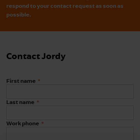
respond to your contact request as soon as
possible.
Contact Jordy
First name
Last name
Work phone