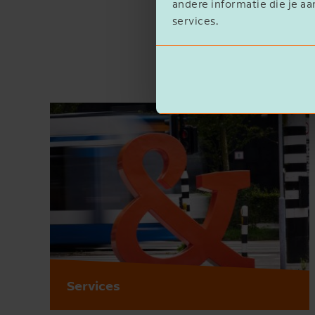
andere informatie die je aa
services.
Services