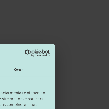
Over
social media te bieden en
e site met onze partners
evens combineren met