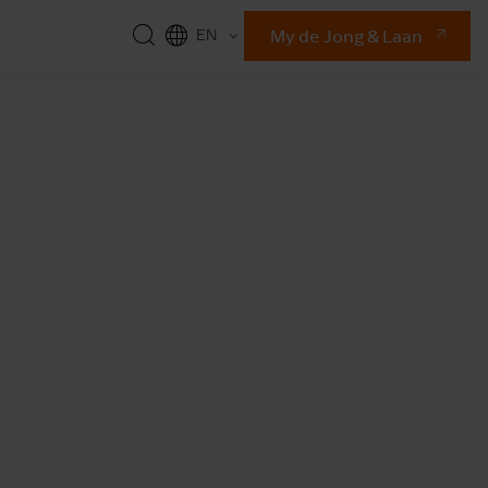
My de Jong & Laan
EN
NL