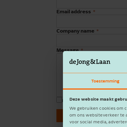
Email address
Company name
Message
Toestemming
Deze website maakt gebru
privacy statement
I agree to the
We gebruiken cookies om co
om ons websiteverkeer te a
Verzenden
voor social media, advert