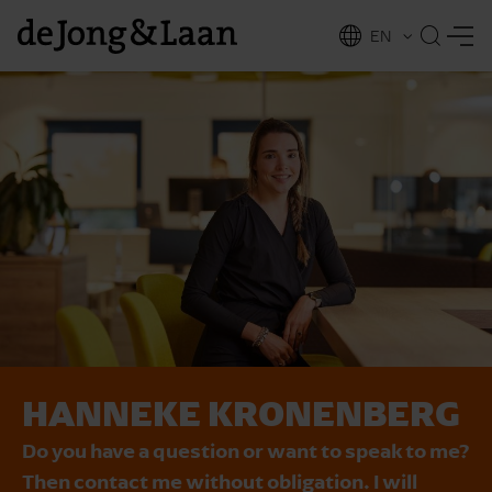
EN
NL
ing
HANNEKE KRONENBERG
Do you have a question or want to speak to me?
Then contact me without obligation. I will