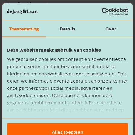
Email address
Company name
Toestemming
Details
Over
Message
Deze website maakt gebruik van cookies
We gebruiken cookies om content en advertenties te
personaliseren, om functies voor social media te
bieden en om ons websiteverkeer te analyseren. Ook
delen we informatie over je gebruik van onze site met
onze partners voor social media, adverteren en
privacy statement
I agree to the
analysedoeleinden. Deze partners kunnen deze
gegevens combineren met andere informatie die je
Verzenden
aan ze hebt verstrekt of die ze hebben verzameld op
basis van het gebruik van hun services.
Alles toestaan