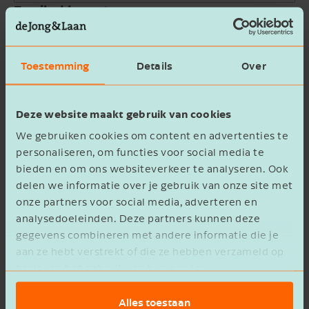
Email address
Company name
Toestemming
Details
Over
Message
Deze website maakt gebruik van cookies
We gebruiken cookies om content en advertenties te
personaliseren, om functies voor social media te
bieden en om ons websiteverkeer te analyseren. Ook
delen we informatie over je gebruik van onze site met
onze partners voor social media, adverteren en
privacy statement
I agree to the
analysedoeleinden. Deze partners kunnen deze
gegevens combineren met andere informatie die je
Verzenden
aan ze hebt verstrekt of die ze hebben verzameld op
basis van het gebruik van hun services.
Alles toestaan