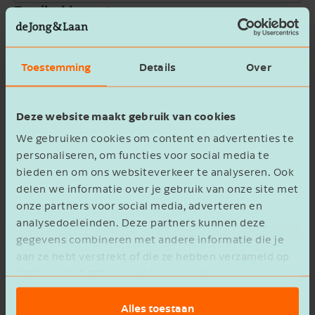
Email address
Company name
Toestemming
Details
Over
Message
Deze website maakt gebruik van cookies
We gebruiken cookies om content en advertenties te
personaliseren, om functies voor social media te
bieden en om ons websiteverkeer te analyseren. Ook
delen we informatie over je gebruik van onze site met
onze partners voor social media, adverteren en
privacy statement
I agree to the
analysedoeleinden. Deze partners kunnen deze
gegevens combineren met andere informatie die je
Verzenden
aan ze hebt verstrekt of die ze hebben verzameld op
basis van het gebruik van hun services.
Alles toestaan