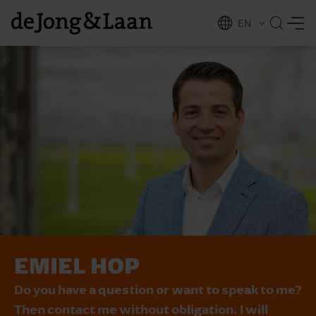
EN
NL
ing
EMIEL HOP
Do you have a question or want to speak to me?
Then contact me without obligation. I will