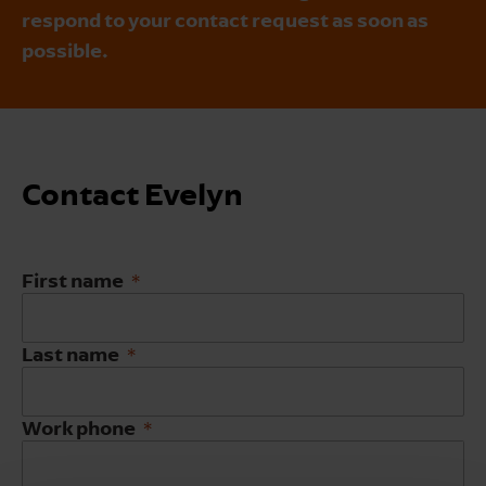
respond to your contact request as soon as
possible.
Contact Evelyn
First name
Last name
Work phone