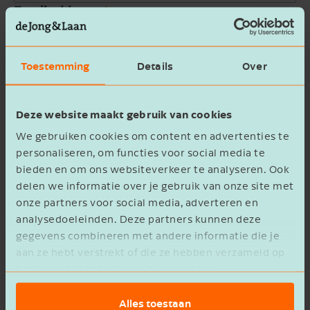
Email address
Company name
Toestemming
Details
Over
Message
Deze website maakt gebruik van cookies
We gebruiken cookies om content en advertenties te
personaliseren, om functies voor social media te
bieden en om ons websiteverkeer te analyseren. Ook
delen we informatie over je gebruik van onze site met
onze partners voor social media, adverteren en
privacy statement
I agree to the
analysedoeleinden. Deze partners kunnen deze
gegevens combineren met andere informatie die je
Verzenden
aan ze hebt verstrekt of die ze hebben verzameld op
basis van het gebruik van hun services.
Alles toestaan