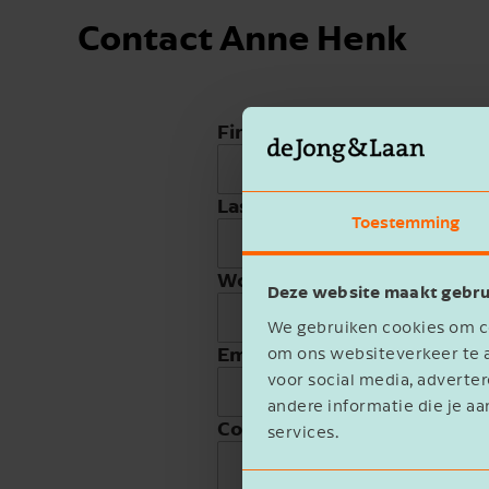
Contact Anne Henk
First name
Last name
Toestemming
Work phone
Deze website maakt gebru
We gebruiken cookies om co
Email address
om ons websiteverkeer te a
voor social media, advert
andere informatie die je aa
Company name
services.