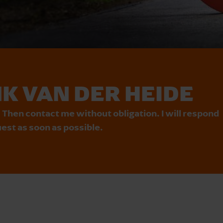
K VAN DER HEIDE
 Then contact me without obligation. I will respond
est as soon as possible.