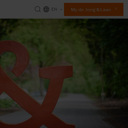
My de Jong & Laan
EN
NL