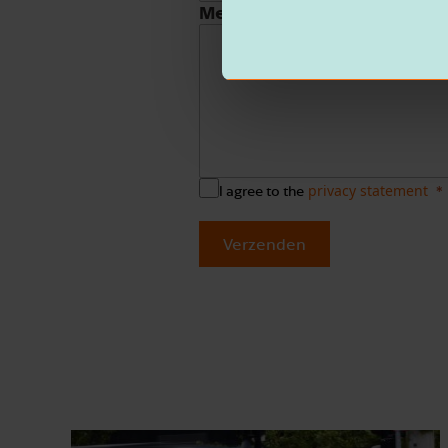
Message
privacy statement
I agree to the
Verzenden