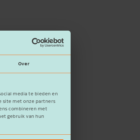
Over
social media te bieden en
e site met onze partners
evens combineren met
het gebruik van hun