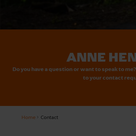
ANNE HEN
Do you have a question or want to speak to me?
to your contact requ
Home
Contact