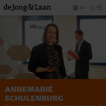
EN
NL
ing
ANNEMARIE
SCHULENBURG
Do you have a question or want to speak to me?