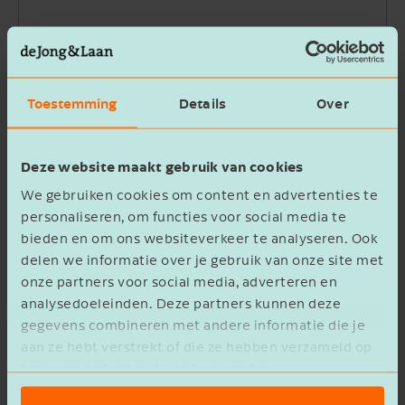
Email address
Toestemming
Details
Over
Company name
Deze website maakt gebruik van cookies
Message
We gebruiken cookies om content en advertenties te
personaliseren, om functies voor social media te
bieden en om ons websiteverkeer te analyseren. Ook
delen we informatie over je gebruik van onze site met
onze partners voor social media, adverteren en
analysedoeleinden. Deze partners kunnen deze
privacy statement
I agree to the
gegevens combineren met andere informatie die je
aan ze hebt verstrekt of die ze hebben verzameld op
Verzenden
basis van het gebruik van hun services.