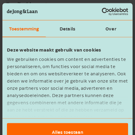
Email address
Company name
Toestemming
Details
Over
Message
Deze website maakt gebruik van cookies
We gebruiken cookies om content en advertenties te
personaliseren, om functies voor social media te
bieden en om ons websiteverkeer te analyseren. Ook
delen we informatie over je gebruik van onze site met
onze partners voor social media, adverteren en
privacy statement
I agree to the
analysedoeleinden. Deze partners kunnen deze
gegevens combineren met andere informatie die je
Verzenden
aan ze hebt verstrekt of die ze hebben verzameld op
basis van het gebruik van hun services.
Alles toestaan