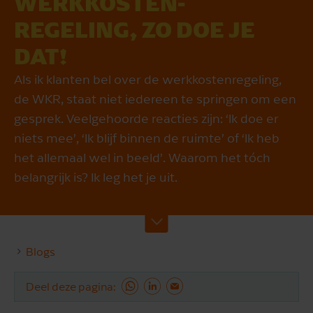
WERK­KOSTEN­
REGELING, ZO DOE JE
DAT!
Als ik klanten bel over de werkkostenregeling,
de WKR, staat niet iedereen te springen om een
gesprek. Veelgehoorde reacties zijn: ‘Ik doe er
niets mee’, ‘Ik blijf binnen de ruimte’ of ‘Ik heb
het allemaal wel in beeld’. Waarom het tóch
belangrijk is? Ik leg het je uit.
Blogs
Deel deze pagina