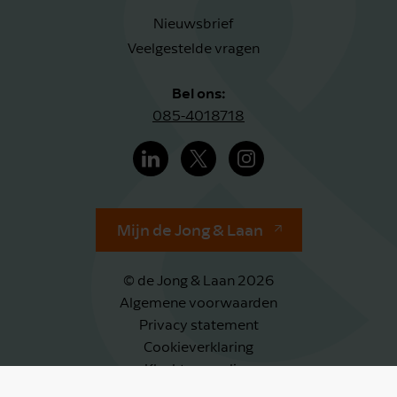
Nieuwsbrief
Veelgestelde vragen
Bel ons:
085-4018718
Mijn de Jong & Laan
© de Jong & Laan 2026
Algemene voorwaarden
Privacy statement
Cookieverklaring
Klachtenregeling
Klokkenluidersregeling