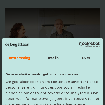
STUUR MIJ DE
WHITEPAPER "ZO HAAL JE
HET MAXIMALE UIT DE
WKR"
Toestemming
Details
Over
Voornaam
Deze website maakt gebruik van cookies
We gebruiken cookies om content en advertenties te
Zo haal je het maximale uit de
personaliseren, om functies voor social media te
Bedrijfsnaam
bieden en om ons websiteverkeer te analyseren. Ook
WKR
delen we informatie over je gebruik van onze site met
onze partners voor social media, adverteren en