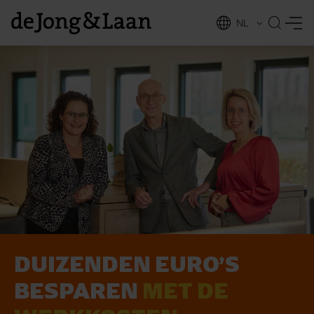
NL
EN
DUIZENDEN EURO’S
vices
BESPAREN
MET DE